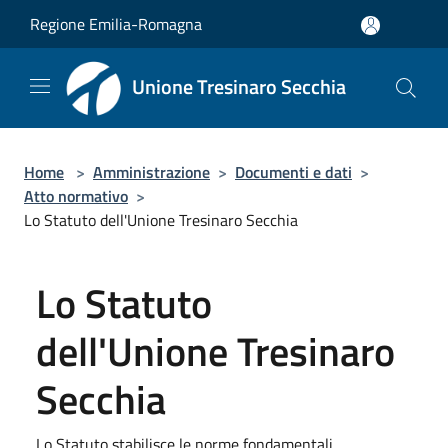
Salta al contenuto principale
Regione Emilia-Romagna
Unione Tresinaro Secchia
Home
>
Amministrazione
>
Documenti e dati
>
Atto normativo
>
Lo Statuto dell'Unione Tresinaro Secchia
Lo Statuto
dell'Unione Tresinaro
Secchia
Lo Statuto stabilisce le norme fondamentali