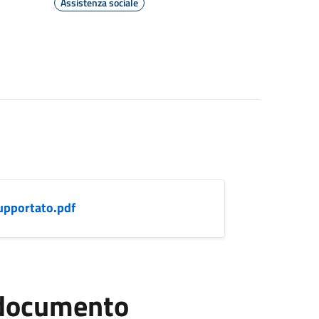
Assistenza sociale
upportato.pdf
l documento