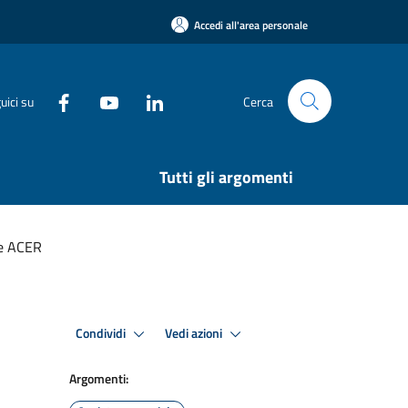
Accedi all'area personale
uici su
Cerca
Tutti gli argomenti
ne ACER
Condividi
Vedi azioni
Argomenti: