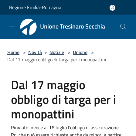
Salta al contenuto principale
Regione Emilia-Romagna
Unione Tresinaro Secchia
Home
>
Novità
>
Notizie
>
Unione
>
Dal 17 maggio obbligo di targa per i monopattini
Dal 17 maggio
obbligo di targa per i
monopattini
Rinviato invece al 16 luglio l'obbligo di assicurazione
Rc, che può essere richiesta anche da minori a partire