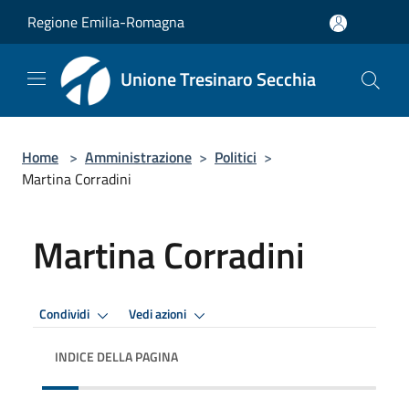
Salta al contenuto principale
Regione Emilia-Romagna
Unione Tresinaro Secchia
Home
>
Amministrazione
>
Politici
>
Martina Corradini
Martina Corradini
Condividi
Vedi azioni
INDICE DELLA PAGINA