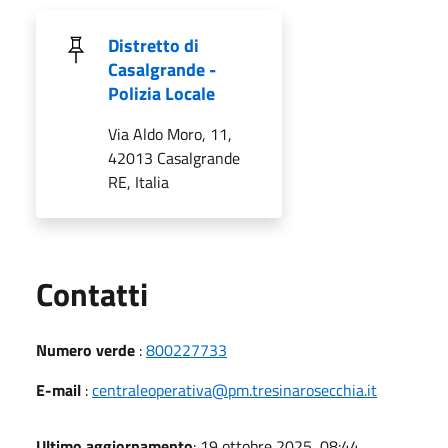
Distretto di
Casalgrande -
Polizia Locale
Via Aldo Moro, 11,
42013 Casalgrande
RE, Italia
Utili
Contatti
Numero verde
:
800227733
E-mail
:
centraleoperativa@pm.tresinarosecchia.it
Ultimo aggiornamento
: 19 ottobre 2025, 08:44