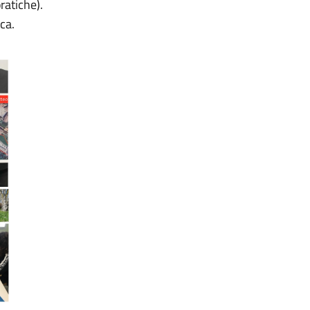
ratiche).
rca.