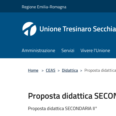
Salta al contenuto principale
Regione Emilia-Romagna
Unione Tresinaro Secchia
Amministrazione
Servizi
Vivere l'Unione
Home
>
CEAS
>
Didattica
>
Proposta didatti
Proposta didattica SECO
Proposta didattica SECONDARIA II°